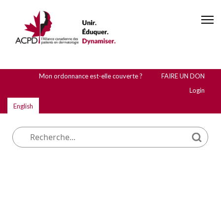
Mon ordonnance est-elle couverte ?
FAIRE UN DON
Login
English
Que cherchez-vous