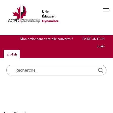
Mon ordonnance est-elle couverte ?
FAIRE UN DON
Login
English
Que cherchez-vous