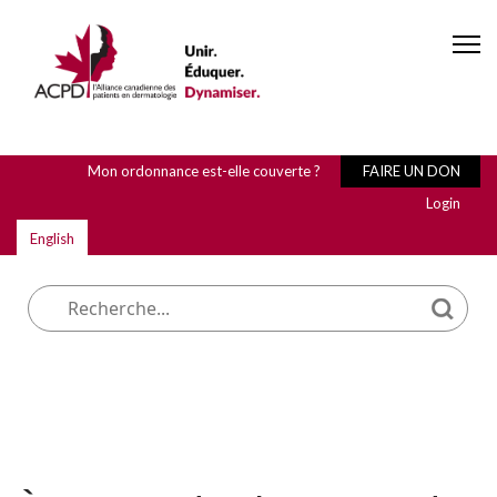
Mon ordonnance est-elle couverte ?
FAIRE UN DON
Login
English
Que cherchez-vous