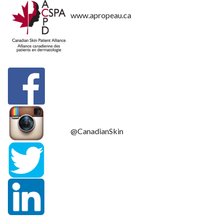
www.apropeau.ca
@CanadianSkin