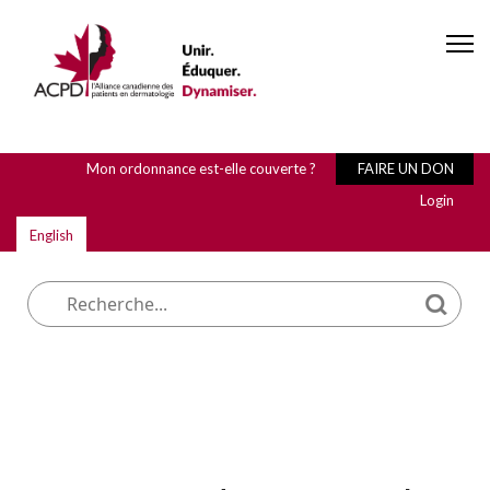
Mon ordonnance est-elle couverte ?
FAIRE UN DON
Login
English
Que cherchez-vous