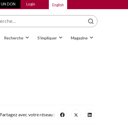
E UN DON
Login
English
Que cherchez-vous
Recherche
S'impliquer
Magazine
Partagez avec votre réseau :