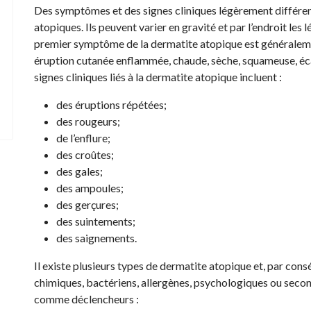
Des symptômes et des signes cliniques légèrement différen
atopiques. Ils peuvent varier en gravité et par l’endroit les l
premier symptôme de la dermatite atopique est généraleme
éruption cutanée enflammée, chaude, sèche, squameuse, éca
signes cliniques liés à la dermatite atopique incluent :
des éruptions répétées;
des rougeurs;
de l’enflure;
des croûtes;
des gales;
des ampoules;
des gerçures;
des suintements;
des saignements.
Il existe plusieurs types de dermatite atopique et, par cons
chimiques, bactériens, allergènes, psychologiques ou secon
comme déclencheurs :