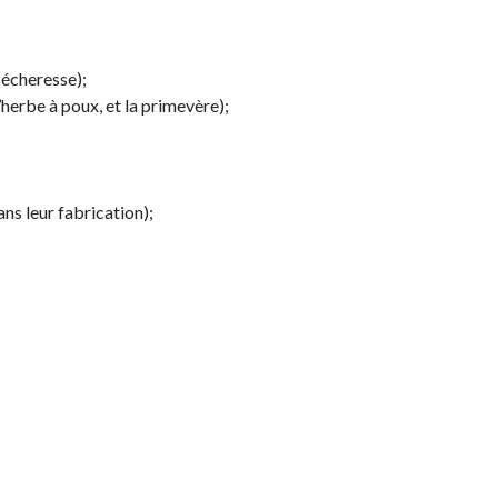
sécheresse);
herbe à poux, et la primevère);
ns leur fabrication);