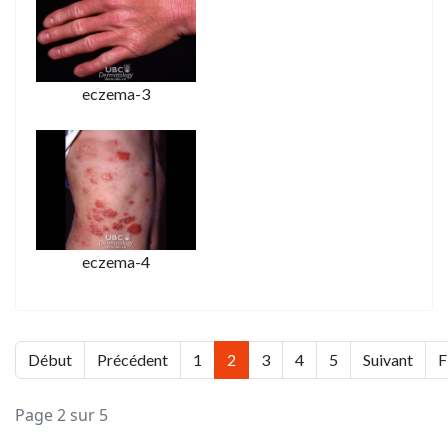
eczema-3
eczema-4
Début
Précédent
1
2
3
4
5
Suivant
F
Page 2 sur 5