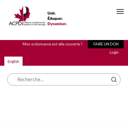
Mon ordonnance est-elle couverte ?
FAIRE UN DON
Login
English
Que cherchez-vous